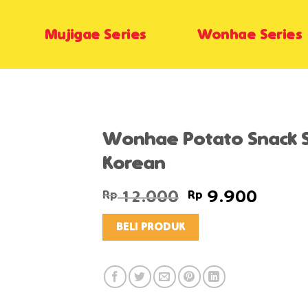
Mujigae Series
Wonhae Series
Wonhae Potato Snack S
Korean
Original
Curren
Rp
12.000
Rp
9.900
price
price
was:
is:
BELI PRODUK
Rp 12.000.
Rp 9.