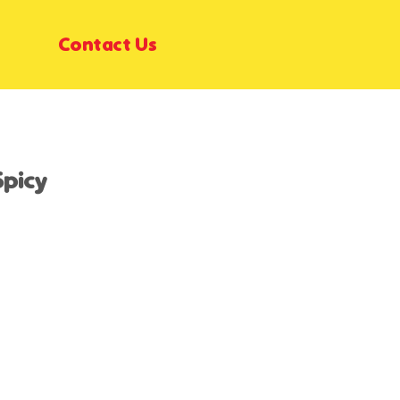
Contact Us
picy
t
900.